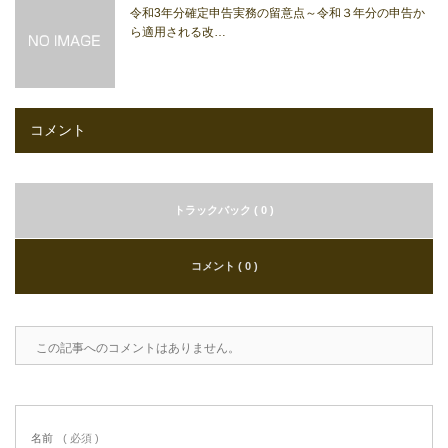
令和3年分確定申告実務の留意点～令和３年分の申告か
ら適用される改…
コメント
トラックバック ( 0 )
コメント ( 0 )
この記事へのコメントはありません。
名前
( 必須 )