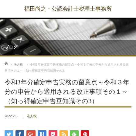
福田尚之・公認会計士税理士事務所
ブログ
ホーム
法人税
令和3年分確定申告実務の留意点～令和３年分の申告から適用される改正
事項その１～（知っ得確定申告豆知識その3）
令和3年分確定申告実務の留意点～令和３年
分の申告から適用される改正事項その１～
（知っ得確定申告豆知識その3）
2022.2.5
法人税