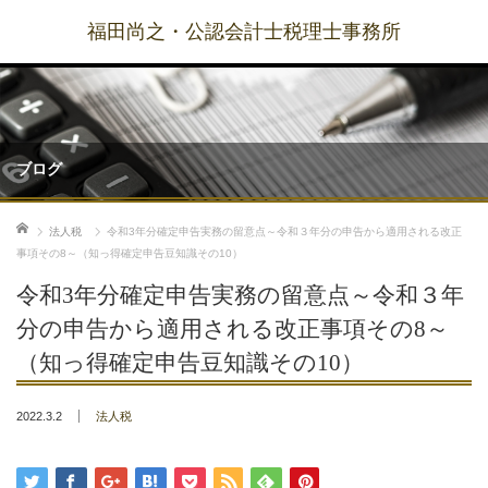
福田尚之・公認会計士税理士事務所
ブログ
ホーム
法人税
令和3年分確定申告実務の留意点～令和３年分の申告から適用される改正
事項その8～（知っ得確定申告豆知識その10）
令和3年分確定申告実務の留意点～令和３年
分の申告から適用される改正事項その8～
（知っ得確定申告豆知識その10）
2022.3.2
法人税